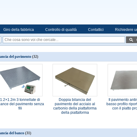
Giro della fabbrica
Controllo di qualità
Contattici
Richiedere u
lancia del pavimento
(32)
1.2×1.2m 3 tonnellate di
Doppia bilancia del
Il pavimento anti
lance del pavimento senza
pavimento del acciaio al
basso profilo ripor
fili
carbonio della piattaforma
con il piatto pr
della piattaforma
lancia del banco
(31)