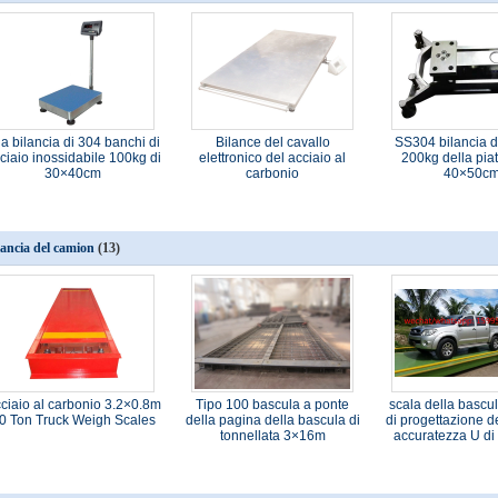
a bilancia di 304 banchi di
Bilance del cavallo
SS304 bilancia 
ciaio inossidabile 100kg di
elettronico del acciaio al
200kg della pia
30×40cm
carbonio
40×50c
lancia del camion
(13)
ciaio al carbonio 3.2×0.8m
Tipo 100 bascula a ponte
scala della bascu
0 Ton Truck Weigh Scales
della pagina della bascula di
di progettazione de
tonnellata 3×16m
accuratezza U di