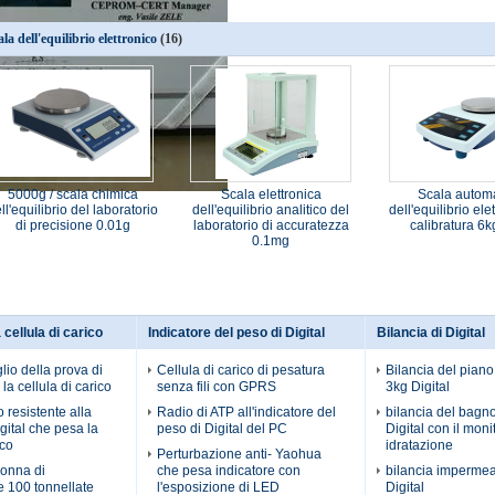
ala dell'equilibrio elettronico
(16)
5000g / scala chimica
Scala elettronica
Scala autom
ll'equilibrio del laboratorio
dell'equilibrio analitico del
dell'equilibrio ele
di precisione 0.01g
laboratorio di accuratezza
calibratura 6k
0.1mg
 cellula di carico
Indicatore del peso di Digital
Bilancia di Digital
lio della prova di
Cellula di carico di pesatura
Bilancia del pian
la cellula di carico
senza fili con GPRS
3kg Digital
 resistente alla
Radio di ATP all'indicatore del
bilancia del bagn
gital che pesa la
peso di Digital del PC
Digital con il moni
ico
idratazione
Perturbazione anti- Yaohua
lonna di
che pesa indicatore con
bilancia impermea
 100 tonnellate
l'esposizione di LED
Digital