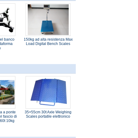
del banco
150kg ad alta resistenza Max
ttaforma
Load Digital Bench Scales
m
la a ponte
35×55cm 30t Axle Weighing
l fascio di
Scales portatile elettronico
 60t 10kg