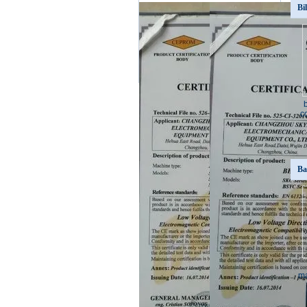
Bi
c
Ba
ma