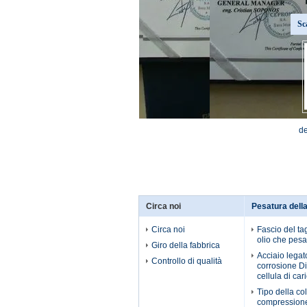
Sc
de
Circa noi
Pesatura della
Circa noi
Fascio del tag
olio che pesa 
Giro della fabbrica
Acciaio legato
Controllo di qualità
corrosione Di
cellula di car
Tipo della co
compressione