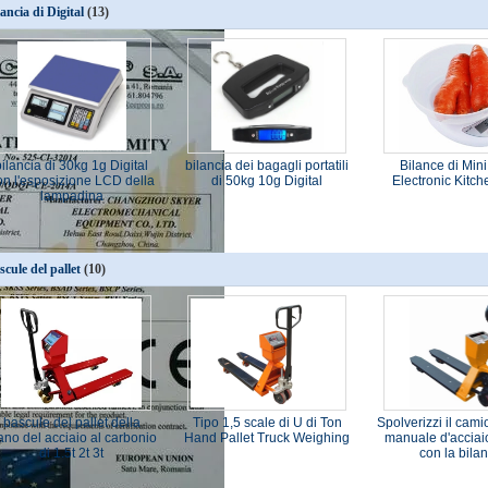
lancia di Digital
(13)
bilancia di 30kg 1g Digital
bilancia dei bagagli portatili
Bilance di Min
on l'esposizione LCD della
di 50kg 10g Digital
Electronic Kitc
lampadina
scule del pallet
(10)
bascule del pallet della
Tipo 1,5 scale di U di Ton
Spolverizzi il camio
no del acciaio al carbonio
Hand Pallet Truck Weighing
manuale d'acciaio
di 1.5t 2t 3t
con la bila