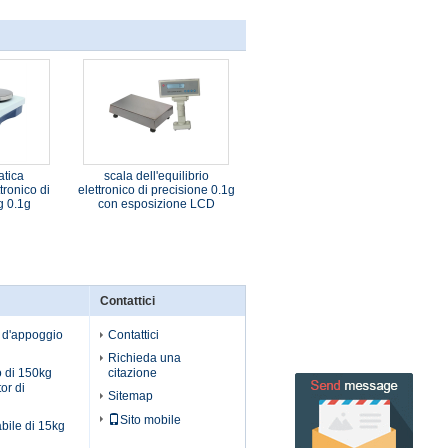
atica
scala dell'equilibrio
ttronico di
elettronico di precisione 0.1g
g 0.1g
con esposizione LCD
Contattici
o d'appoggio
Contattici
Richieda una
o di 150kg
citazione
tor di
Sitemap
Sito mobile
bile di 15kg