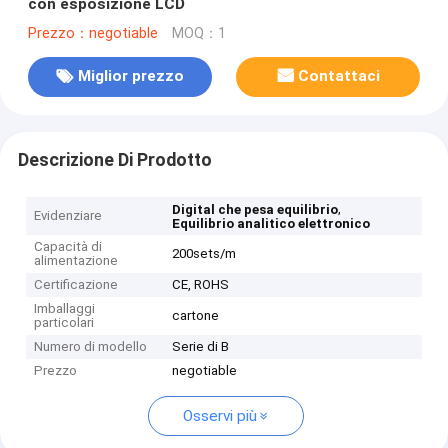
con esposizione LCD
Prezzo：negotiable
MOQ：1
Miglior prezzo
Contattaci
Descrizione Di Prodotto
,
Digital che pesa equilibrio
Evidenziare
Equilibrio analitico elettronico
Capacità di
200sets/m
alimentazione
Certificazione
CE, ROHS
Imballaggi
cartone
particolari
Numero di modello
Serie di B
Prezzo
negotiable
Osservi più