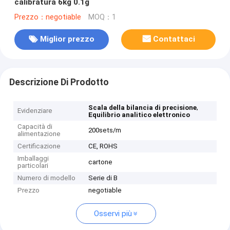
calibratura 6kg 0.1g
Prezzo：negotiable
MOQ：1
Miglior prezzo
Contattaci
Descrizione Di Prodotto
,
Scala della bilancia di precisione
Evidenziare
Equilibrio analitico elettronico
Capacità di
200sets/m
alimentazione
Certificazione
CE, ROHS
Imballaggi
cartone
particolari
Numero di modello
Serie di B
Prezzo
negotiable
Osservi più