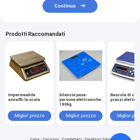
Continua
Prodotti Raccomandati
Impermeabile
bilancie pesa-
Bascula di calc
annaffii la scala
persone elettroniche
prezzi elettron
180kg
Miglior prezzo
Miglior prezzo
Miglior pr
Casa
Circa noi
Contattaci
Desktop Site