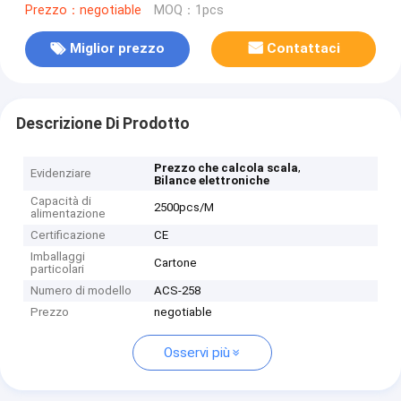
Prezzo：negotiable
MOQ：1pcs
Miglior prezzo
Contattaci
Descrizione Di Prodotto
,
Prezzo che calcola scala
Evidenziare
Bilance elettroniche
Capacità di
2500pcs/M
alimentazione
Certificazione
CE
Imballaggi
Cartone
particolari
Numero di modello
ACS-258
Prezzo
negotiable
Osservi più