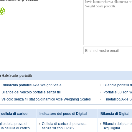
ù Axle Scales portatile
Rimorchio portatile Axle Weight Scale
Bilancie portatili 
Bilance del veicolo portatile senza fili
Portatile 30 Ton 
Veicolo senza fili statico/dinamico Axle Weighing Scales
metallico/Axle Sca
 cellula di carico
Indicatore del peso di Digital
Bilancia di Digital
lio della prova di
Cellula di carico di pesatura
Bilancia del pian
la cellula di carico
senza fili con GPRS
3kg Digital