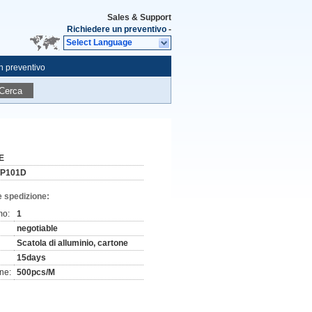
Sales & Support
Richiedere un preventivo
-
Select Language
n preventivo
Cerca
E
P101D
e spedizione:
mo:
1
negotiable
Scatola di alluminio, cartone
15days
ne:
500pcs/M