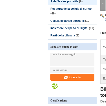
Axle Scales portatile
(9)
Pesatura della cellula di carico
(49)
Cellula di carico senza fili
(10)
Indicatore del peso di Digital
(17)
Des
Parti della bilancia
(9)
Sono ora online in chat
Ca
Ti
Ma
Contatto
Ev
Bi
to
Certificazione
Des