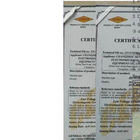
1. 
2. 
3. 
4. 
③ d
5. 
6. 
7.W
8. 
9. 
Spe
Ca
10,
40t
①2 