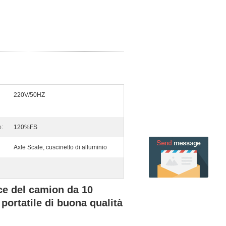
220V/50HZ
o:
120%FS
Axle Scale, cuscinetto di alluminio
nce del camion da 10
 portatile di buona qualità