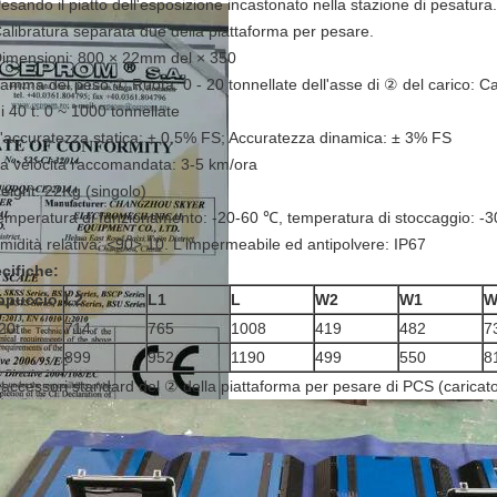
Pesando il piatto dell'esposizione incastonato nella stazione di pesatura.
Calibratura separata due della piattaforma per pesare.
Dimensioni: 800 × 22mm del × 350
gamma del peso:① Ruota: 0 - 20 tonnellate dell'asse di ② del carico: Car
i 40 t: 0 ~ 1000 tonnellate
L'accuratezza statica: ± 0,5% FS; Accuratezza dinamica: ± 3% FS
La velocità raccomandata: 3-5 km/ora
eight: 22Kg (singolo)
temperatura di funzionamento: -20-60 ℃, temperatura di stoccaggio: -
umidità relativa: <90> 10. L'impermeabile ed antipolvere: IP67
cifiche:
ppuccio.
L2
L1
L
W2
W1
20t
714
765
1008
419
482
7
899
952
1190
499
550
8
accessori standard del ② della piattaforma per pesare di PCS (caricat