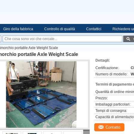
Giro della fabbrica
Controllo di qualità
Contattici
Richiedere u
imorchio portatile Axle Weight Scale
orchio portatile Axle Weight Scale
Dettagli:
Certificazione:
C
Numero di modello:
W
Termini di pagamento 
Quantità di ordine mini
Prezzo:
Imballaggi particolari:
Tempi di consegna:
Capacità di alimentazio
Contatto