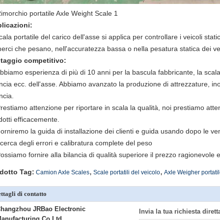
licazioni:
cala portatile del carico dell'asse si applica per controllare i veicoli stat
merci che pesano, nell'accuratezza bassa o nella pesatura statica dei veic
taggio competitivo:
Abbiamo esperienza di più di 10 anni per la bascula fabbricante, la scala
ancia ecc. dell'asse. Abbiamo avanzato la produzione di attrezzature, in
ncia.
Prestiamo attenzione per riportare in scala la qualità, noi prestiamo atte
dotti efficacemente.
Forniremo la guida di installazione dei clienti e guida usando dopo le ve
ricerca degli errori e calibratura complete del peso
ossiamo fornire alla bilancia di qualità superiore il prezzo ragionevole e 
,
,
dotto Tag:
Camion Axle Scales
Scale portatili del veicolo
Axle Weigher portati
ttagli di contatto
hangzhou JRBao Electronic
Invia la tua richiesta diret
anufacturing Co,Ltd.