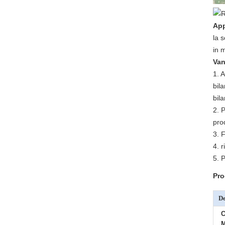
App
la s
in 
Van
1. 
bil
bila
2. 
pro
3. 
4. 
5. P
Pro
De
C
M