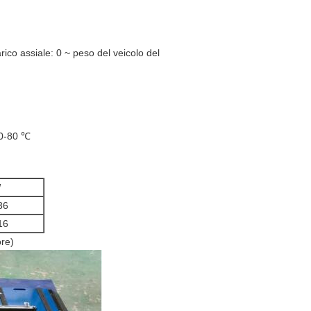
ico assiale: 0 ~ peso del veicolo del
30-80 ℃
W
36
16
ore)