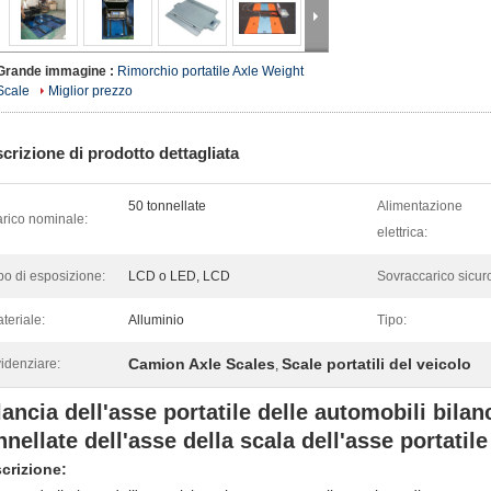
Grande immagine :
Rimorchio portatile Axle Weight
Scale
Miglior prezzo
crizione di prodotto dettagliata
50 tonnellate
Alimentazione
rico nominale:
elettrica:
po di esposizione:
LCD o LED, LCD
Sovraccarico sicur
teriale:
Alluminio
Tipo:
Camion Axle Scales
Scale portatili del veicolo
idenziare:
,
lancia dell'asse portatile delle automobili bila
nnellate dell'asse della scala dell'asse portatile
crizione: