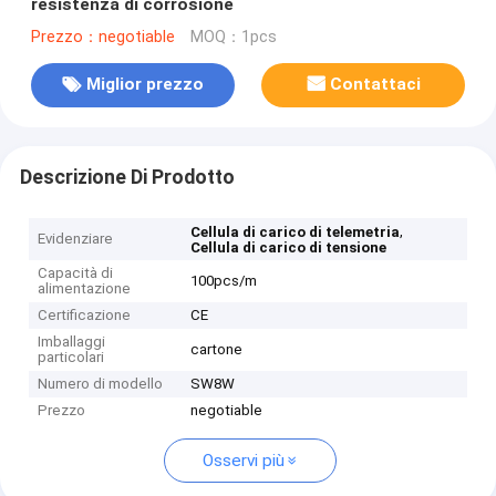
resistenza di corrosione
Prezzo：negotiable
MOQ：1pcs
Miglior prezzo
Contattaci
Descrizione Di Prodotto
,
Cellula di carico di telemetria
Evidenziare
Cellula di carico di tensione
Capacità di
100pcs/m
alimentazione
Certificazione
CE
Imballaggi
cartone
particolari
Numero di modello
SW8W
Prezzo
negotiable
Osservi più