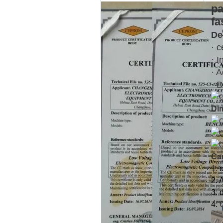
pa
fa
De
· c
· I
· A
· 
Dim
Car
1.
2. 
3. 
4.