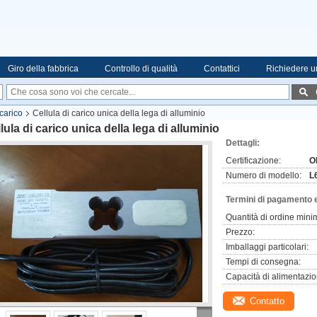
Giro della fabbrica
Controllo di qualità
Contattici
Richiedere u
 carico
Cellula di carico unica della lega di alluminio
lula di carico unica della lega di alluminio
Dettagli:
Certificazione:
O
Numero di modello:
L
Termini di pagamento 
Quantità di ordine mini
Prezzo:
Imballaggi particolari:
Tempi di consegna:
Capacità di alimentazio
Contatto