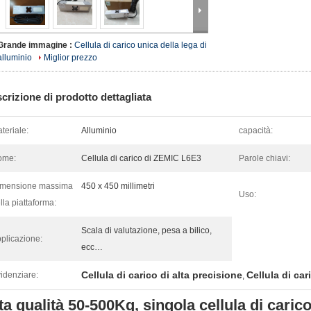
Grande immagine :
Cellula di carico unica della lega di
alluminio
Miglior prezzo
crizione di prodotto dettagliata
teriale:
Alluminio
capacità:
ome:
Cellula di carico di ZEMIC L6E3
Parole chiavi:
imensione massima
450 x 450 millimetri
Uso:
lla piattaforma:
Scala di valutazione, pesa a bilico,
plicazione:
ecc…
Cellula di carico di alta precisione
Cellula di ca
idenziare:
,
ta qualità 50-500Kg, singola cellula di cari