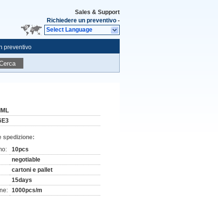
Sales & Support
Richiedere un preventivo
-
Select Language
n preventivo
Cerca
IML
6E3
e spedizione:
mo:
10pcs
negotiable
cartoni e pallet
15days
ne:
1000pcs/m