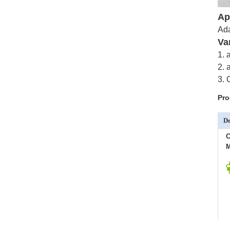
Ap
Ada
Va
1. 
2. 
3. 
Pro
De
C
M