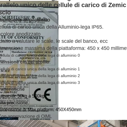
rallelo unico delle cellule di carico di Zemi
scio
scrizione di prodotto
ellula di carico unica della Alluminio-lega IP65.
ncolore anodizzato
datto a valutare le scale, le scale del banco, ecc
Dimensione massima della piattaforma: 450 x 450 millimet
ensione cm del profilo
:
atteristiche
capacità: 50kg a 500kg.
Alta precisione.
dimensione di Max.platform: 450X450mm
Con approvazione di OIML