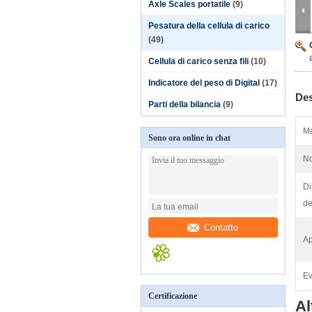
Axle Scales portatile
(9)
Pesatura della cellula di carico
(49)
Cellula di carico senza fili
(10)
Indicatore del peso di Digital
(17)
Des
Parti della bilancia
(9)
Ma
Sono ora online in chat
N
D
de
Contatto
Ap
Ev
Certificazione
Al