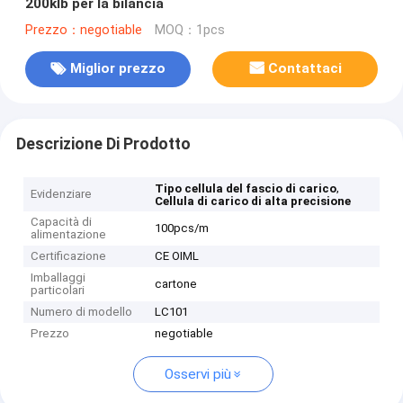
200klb per la bilancia
Prezzo：negotiable
MOQ：1pcs
Miglior prezzo
Contattaci
Descrizione Di Prodotto
,
Tipo cellula del fascio di carico
Evidenziare
Cellula di carico di alta precisione
Capacità di
100pcs/m
alimentazione
Certificazione
CE OIML
Imballaggi
cartone
particolari
Numero di modello
LC101
Prezzo
negotiable
Osservi più