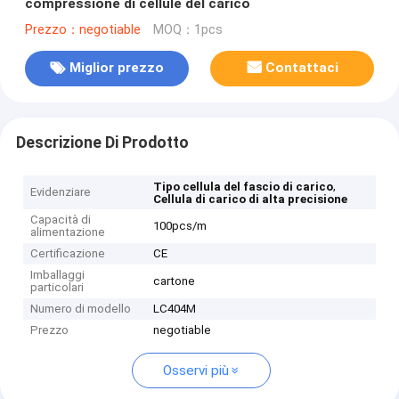
compressione di cellule del carico
Prezzo：negotiable
MOQ：1pcs
Miglior prezzo
Contattaci
Descrizione Di Prodotto
,
Tipo cellula del fascio di carico
Evidenziare
Cellula di carico di alta precisione
Capacità di
100pcs/m
alimentazione
Certificazione
CE
Imballaggi
cartone
particolari
Numero di modello
LC404M
Prezzo
negotiable
Osservi più