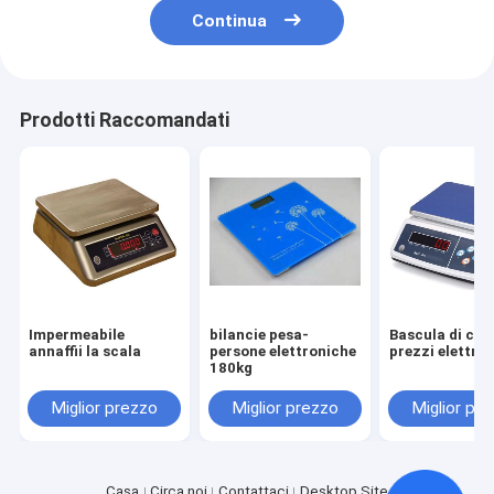
Continua
Prodotti Raccomandati
Impermeabile
bilancie pesa-
Bascula di calc
annaffii la scala
persone elettroniche
prezzi elettron
180kg
Miglior prezzo
Miglior prezzo
Miglior pr
Casa
Circa noi
Contattaci
Desktop Site