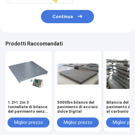
Continua
Prodotti Raccomandati
1.2×1.2m 3
5000lbs bilance del
Bilancia del
tonnellate di bilance
pavimento di acciaio
pavimento di a
del pavimento senza
dolce Digital
al carbonio
fili
Miglior prezzo
Miglior prezzo
Miglior pr