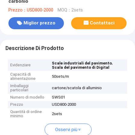
carbonio
Prezzo：USD800-2000
MOQ：2sets
Miglior prezzo
Contattaci
Descrizione Di Prodotto
,
Scale industriali del pavimento
Evidenziare
Scala del pavimento di Digital
Capacità di
50sets/m
alimentazione
Imballaggi
cartone/scatola di alluminio
particolari
Numero di modello
SWS01
Prezzo
USD800-2000
Quantità di ordine
2sets
minimo
Osservi più