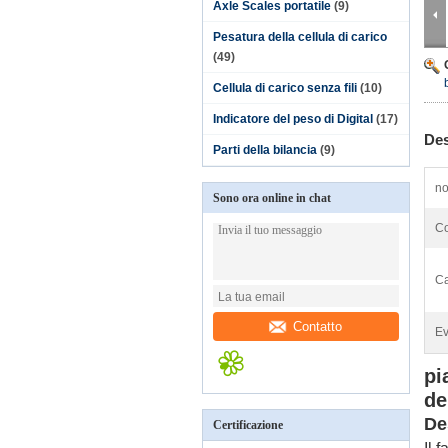
Axle Scales portatile
(9)
Pesatura della cellula di carico
(49)
Cellula di carico senza fili
(10)
Indicatore del peso di Digital
(17)
Des
Parti della bilancia
(9)
n
Sono ora online in chat
Co
Ca
Contatto
Ev
pi
de
De
Certificazione