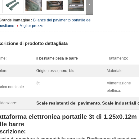
Grande immagine :
Bilance del pavimento portatile del
bestiame
Miglior prezzo
crizione di prodotto dettagliata
ome:
il bestiame pesa le barre
Trattamento:
lore:
Grigio, rosso, nero, blu
Materiale:
3t
Alimentazione
rico nominale:
elettrica:
Scale resistenti del pavimento
Scale industriali
idenziare:
,
attaforma elettronica portatile 3t di 1.25x0.12m
lle barre
scrizione: