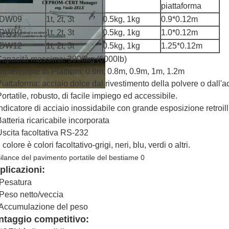
piattaforma
DW09
1t, 2t, 3t
0.5kg, 1kg
0.9*0.12m
DW10
1t, 2t, 3t
0.5kg, 1kg
1.0*0.12m
DW12
1t, 2t, 3t
0.5kg, 1kg
1.25*0.12m
apacità massima: 3000kg (6000lb)
Dimensione di Platfrom: 0.6m, 0.8m, 0.9m, 1m, 1.2m
Piattaforma: acciaio dolce dal rivestimento della polvere o dall'a
Portatile, robusto, di facile impiego ed accessibile.
Indicatore di acciaio inossidabile con grande esposizione retroi
Batteria ricaricabile incorporata
Uscita facoltativa RS-232
l colore è colori facoltativo-grigi, neri, blu, verdi o altri.
plicazioni:
 Pesatura
 Peso netto/veccia
 Accumulazione del peso
ntaggio competitivo: