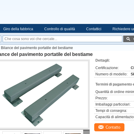
Giro della fabbrica
Controllo di qualità
Contattici
Richiedere u
Bilance del pavimento portatile del bestiame
ance del pavimento portatile del bestiame
Dettagli:
Certificazione:
C
Numero di modello:
S
Termini di pagamento 
Quantità di ordine mini
Prezzo:
Imballaggi particolari:
Tempi di consegna:
Capacità di alimentazio
Contatto