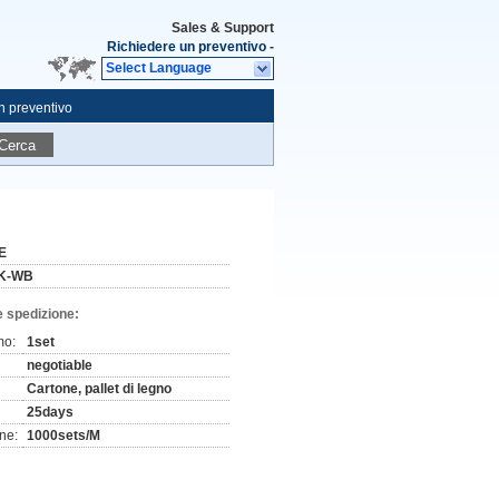
Sales & Support
Richiedere un preventivo
-
Select Language
n preventivo
Cerca
E
K-WB
e spedizione:
mo:
1set
negotiable
Cartone, pallet di legno
25days
ne:
1000sets/M