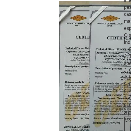
Il 
pes
cas
man
esp
Olt
ind
S
1.
2. 
spe
3. 
4. 
5. 
6. 
7. 
8. 
Sp
Mo