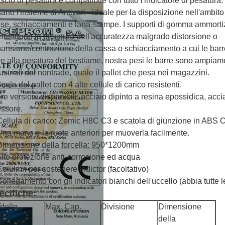
fascio di pesatura è compatibile con tutto l'indicatore di pesatura. I
ano l'insieme di Antivari - ideale per la disposizione nell'ambito
se, schiacciamenti e lana-stampe. I supporti di gomma ammortiz
tengono la pesatura dell'accuratezza malgrado distorsione o
ansione/contrazione della cassa o schiacciamento a cui le barr
re alla pesatura del bestiame, nostra pesi le barre sono ampiam
ustriali del nontrade, quale il pallet che pesa nei magazzini.
cala del pallet con 4 alte cellule di carico resistenti.
Tre versioni disponibili: acciaio dipinto a resina epossidica, acc
ssore.
Cellula di carico: Zemic H8C C3 e scatola di giunzione in ABS O
Una mano e le ruote anteriori per muoverla facilmente.
Dimensione della forcella: 950*1200mm
Alto protezione anti-corrosione ed acqua
Colulmn per sostenere indictor (facoltativo)
Collegamento con gli indicatori bianchi dell'uccello (abbia tutte l
ecifiche:
dello
Max. Cap.
Divisione
Dimensione
della