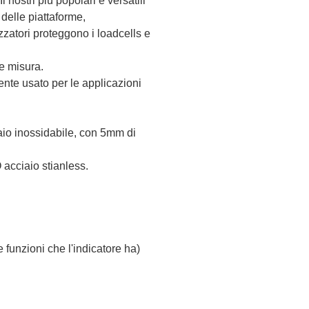
l nostri più popolari e versatili
 delle piattaforme,
zatori proteggono i loadcells e
e misura.
ente usato per le applicazioni
iaio inossidabile, con 5mm di
 acciaio stianless.
e funzioni che l'indicatore ha)