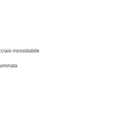
cciaio inossidabile
lluminata