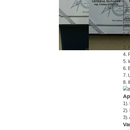
JR
JR
JR
C
1.
2. 
3. 
4. 
5. 
6. 
7. 
8. I
Ap
1).
2).
3).
Va