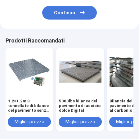
Continua
Prodotti Raccomandati
1.2×1.2m 3
5000lbs bilance del
Bilancia del
tonnellate di bilance
pavimento di acciaio
pavimento di a
del pavimento senza
dolce Digital
al carbonio
fili
Miglior prezzo
Miglior prezzo
Miglior pr