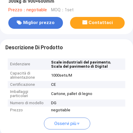
300kg di 900×600mm
Prezzo：negotiable
MOQ：1set
Miglior prezzo
Contattaci
Descrizione Di Prodotto
,
Scale industriali del pavimento
Evidenziare
Scala del pavimento di Digital
Capacità di
1000sets/M
alimentazione
Certificazione
CE
Imballaggi
Cartone, pallet di legno
particolari
Numero di modello
DG
Prezzo
negotiable
Osservi più