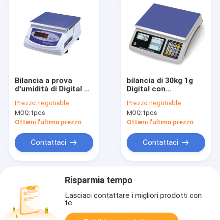
Bilancia a prova
bilancia di 30kg 1g
d'umidità di Digital di
Digital con
alta precisione
l'esposizione LCD
Prezzo:
negotiable
Prezzo:
negotiable
della lampadina
MOQ:
1pcs
MOQ:
1pcs
Ottieni l'ultimo prezzo
Ottieni l'ultimo prezzo
Contattaci
Contattaci
Risparmia tempo
Lasciaci contattare i migliori prodotti con
te.