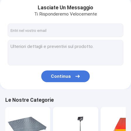
Lasciate Un Messaggio
Ti Risponderemo Velocemente
Continua
Casa
Le Nostre Categorie
Prodotti
Circa noi