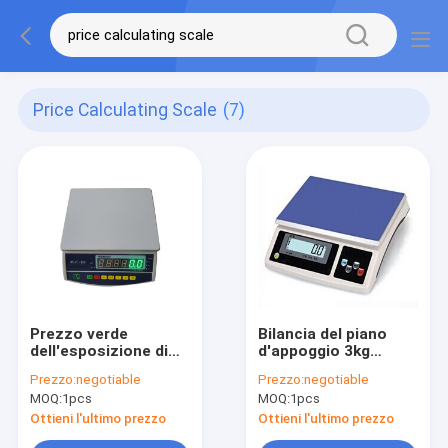
Price Calculating Scale
(7)
Prezzo verde
Bilancia del piano
dell'esposizione di
d'appoggio 3kg
LED di Digital che
Digital
Prezzo:
negotiable
Prezzo:
negotiable
calcola scala
MOQ:
1pcs
MOQ:
1pcs
Ottieni l'ultimo prezzo
Ottieni l'ultimo prezzo