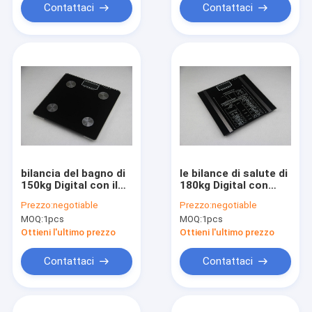
Contattaci
Contattaci
bilancia del bagno di
le bilance di salute di
150kg Digital con il
180kg Digital con
monitor di
parlano la voce
Prezzo:
negotiable
Prezzo:
negotiable
idratazione
MOQ:
1pcs
MOQ:
1pcs
Ottieni l'ultimo prezzo
Ottieni l'ultimo prezzo
Contattaci
Contattaci