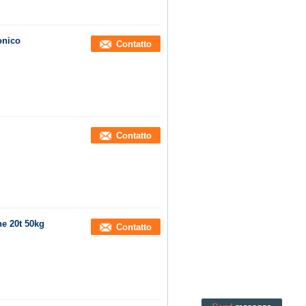
onico
Contatto
Contatto
ne 20t 50kg
Contatto