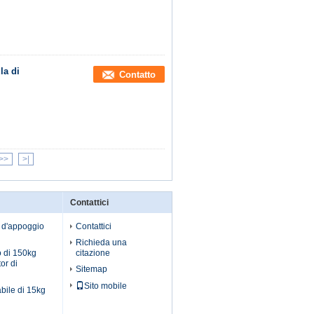
la di
Contatto
>>
>|
Contattici
o d'appoggio
Contattici
Richieda una
o di 150kg
citazione
tor di
Sitemap
Sito mobile
bile di 15kg