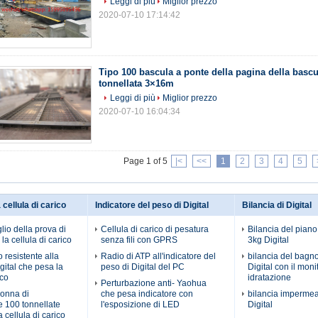
Leggi di più
Miglior prezzo
2020-07-10 17:14:42
Tipo 100 bascula a ponte della pagina della bascu
tonnellata 3×16m
Leggi di più
Miglior prezzo
2020-07-10 16:04:34
Page 1 of 5
|<
<<
1
2
3
4
5
 cellula di carico
Indicatore del peso di Digital
Bilancia di Digital
lio della prova di
Cellula di carico di pesatura
Bilancia del pian
la cellula di carico
senza fili con GPRS
3kg Digital
 resistente alla
Radio di ATP all'indicatore del
bilancia del bagn
gital che pesa la
peso di Digital del PC
Digital con il moni
ico
idratazione
Perturbazione anti- Yaohua
lonna di
che pesa indicatore con
bilancia impermea
 100 tonnellate
l'esposizione di LED
Digital
 cellula di carico